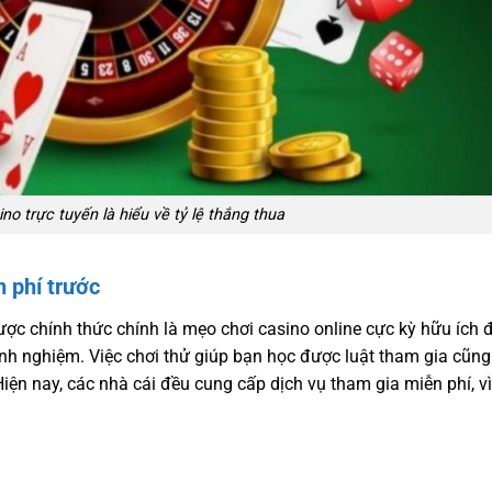
no trực tuyến là hiểu về tỷ lệ thắng thua
 phí trước
cược chính thức chính là mẹo chơi casino online cực kỳ hữu ích 
kinh nghiệm. Việc chơi thử giúp bạn học được luật tham gia cũng
ện nay, các nhà cái đều cung cấp dịch vụ tham gia miễn phí, vì