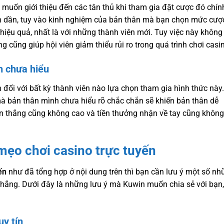
uốn giới thiệu đến các tân thủ khi tham gia đặt cược đó chính
en dần, tuy vào kinh nghiệm của bản thân mà bạn chọn mức cượ
iệu quả, nhất là với những thành viên mới. Tuy việc này không
cũng giúp hội viên giảm thiểu rủi ro trong quá trình chơi casi
h chưa hiểu
 đối với bất kỳ thành viên nào lựa chọn tham gia hình thức này.
à bản thân mình chưa hiểu rõ chắc chắn sẽ khiến bản thân dễ
n thắng cũng không cao và tiền thưởng nhận về tay cũng không
mẹo chơi casino trực tuyến
ến
như đã tổng hợp ở nội dung trên thì bạn cần lưu ý một số nh
thắng. Dưới đây là những lưu ý mà Kuwin muốn chia sẻ với bạn,
uy tín