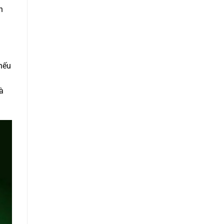
n
 nếu
à