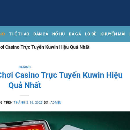
NO
THỂ THAO
BẮN CÁ
NỔ HŨ
ĐÁ GÀ
LÔ ĐỀ
KHUYẾN MÃI
i Casino Trực Tuyến Kuwin Hiệu Quả Nhất
CASINO
hơi Casino Trực Tuyến Kuwin Hiệu
Quả Nhất
NG TRÊN
THÁNG 2 18, 2025
BỞI
ADMIN