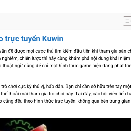
no trực tuyến Kuwin
vấn đề được mọi cược thủ tìm kiếm đầu tiên khi tham gia sân c
nh nghiêm, chiến lược thì hãy cùng khám phá nội dung khái niệm
là thuật ngữ dùng để chỉ một hình thức game hiện đang phát tri
ò chơi cực kỳ thú vị, hấp dẫn. Bạn chỉ cần sở hữu trên tay mộ
ó thể thoải mái tham gia trò chơi này. Tại đây, các hội viên tiến 
ào cũng đều theo hình thức trực tuyến, không qua bên trung gian