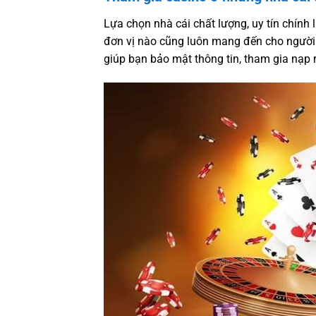
Lựa chọn nhà cái chất lượng, uy tín chính
đơn vị nào cũng luôn mang đến cho người c
giúp bạn bảo mật thông tin, tham gia nạp