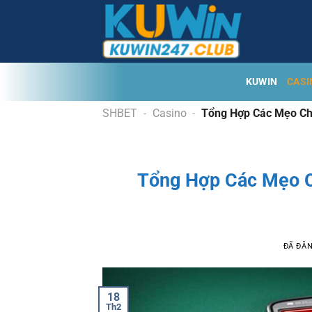
Chuyển
đến
nội
dung
KUWIN
CASI
SHBET
-
Casino
-
Tổng Hợp Các Mẹo Chơ
Tổng Hợp Các Mẹo C
ĐÃ ĐĂ
18
Th2