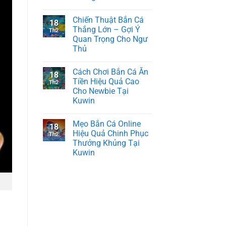
Chiến Thuật Bắn Cá
18
Thắng Lớn – Gợi Ý
Th2
Quan Trọng Cho Ngư
Thủ
Cách Chơi Bắn Cá Ăn
18
Tiền Hiệu Quả Cao
Th2
Cho Newbie Tại
Kuwin
Mẹo Bắn Cá Online
18
Hiệu Quả Chinh Phục
Th2
Thưởng Khủng Tại
Kuwin